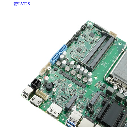
带LVDS