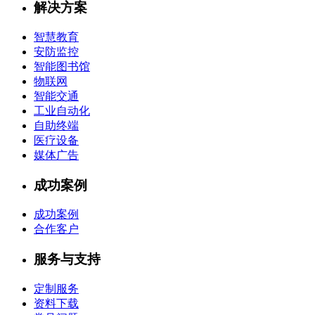
解决方案
智慧教育
安防监控
智能图书馆
物联网
智能交通
工业自动化
自助终端
医疗设备
媒体广告
成功案例
成功案例
合作客户
服务与支持
定制服务
资料下载