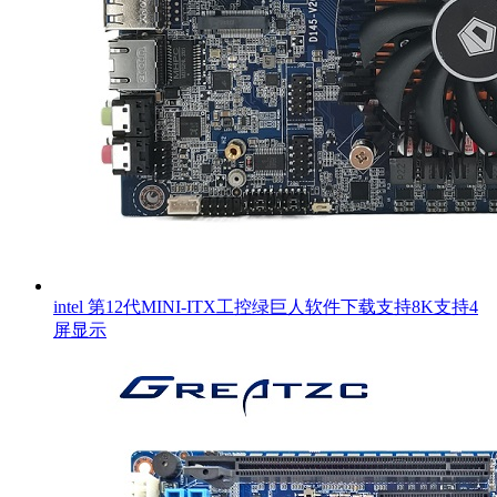
intel 第12代MINI-ITX工控绿巨人软件下载支持8K支持4
屏显示