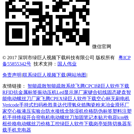
微信官网
© 2017 深圳市绿巨人视频下载科技有限公司 版权所有
粤ICP
备55855342号
技术支持：
国人伟业
免责声明
|
联系绿巨人视频下载
|
网站地图
|
友情链接：
智能疏散
智能疏散系统
飞腾CPCI绿巨人软件下载
RFID抗金属标签
振动压机
Led显示屏厂家
键合铝线
固态硬盘
智
能电动螺丝刀厂家
飞腾CPEX绿巨人软件下载
空心杯无刷电机
Vericode手持式扫码枪
胜美达代理
氧化锆陶瓷
粉末冶金
滑环厂
家
空心板
液压实验台
防水接线盒
除湿机价格
防伪标签
塑料注塑
机
手持终端
开合帘电机
电动螺丝刀
加固笔记本
贴片电容
lcm铁
框价格
电动螺丝刀价格
工控绿巨人软件下载
岗亭
矩阵切换器
车
载手机充电器