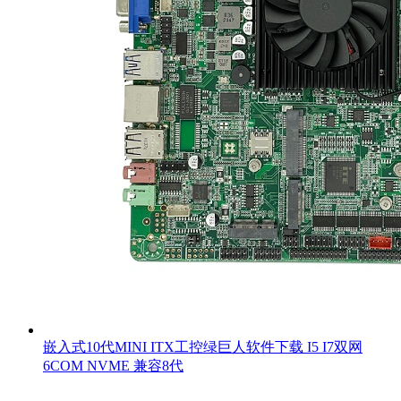
嵌入式10代MINI ITX工控绿巨人软件下载 I5 I7双网
6COM NVME 兼容8代