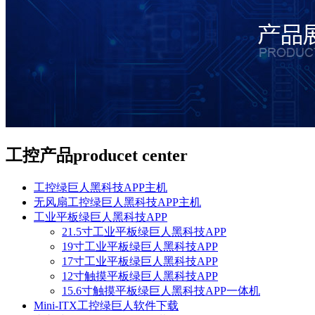
工控产品
producet center
工控绿巨人黑科技APP主机
无风扇工控绿巨人黑科技APP主机
工业平板绿巨人黑科技APP
21.5寸工业平板绿巨人黑科技APP
19寸工业平板绿巨人黑科技APP
17寸工业平板绿巨人黑科技APP
12寸触摸平板绿巨人黑科技APP
15.6寸触摸平板绿巨人黑科技APP一体机
Mini-ITX工控绿巨人软件下载