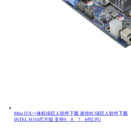
Mini ITX一体机绿巨人软件下载 迷你PC绿巨人软件下载
INTEL H310芯片组 支持9、8、7、6代CPU