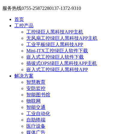
服务热线
0755-25872280
137-1372-9310
首页
工控产品
工控绿巨人黑科技APP主机
无风扇工控绿巨人黑科技APP主机
工业平板绿巨人黑科技APP
Mini-ITX工控绿巨人软件下载
嵌入式工控绿巨人软件下载
插拔式OPS绿巨人黑科技APP主机
嵌入式工控绿巨人黑科技APP
解决方案
智慧教育
安防监控
智能图书馆
物联网
智能交通
工业自动化
自助终端
医疗设备
媒体广告